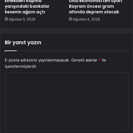
Emeklileri kapma
Ünlü ekonomistten uyarı:
yarışındaki bankalar
Bayram öncesi gram
kesenin ağzını açtı
altında deprem olacak
Ağustos 5, 2026
Ağustos 4, 2026
Bir yanıt yazın
E-posta adresiniz yayınlanmayacak.
Gerekli alanlar
*
ile
işaretlenmişlerdir
Y
o
r
u
m
*