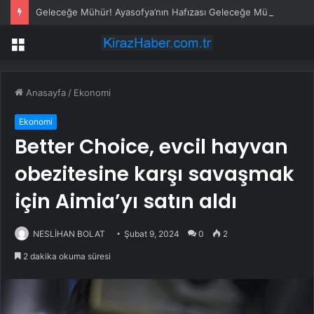
Geleceğe Mühür! Ayasofya’nın Hafızası Geleceğe Mühürlendi
Menü
Anasayfa
/
Ekonomi
Ekonomi
Better Choice, evcil hayvan
obezitesine karşı savaşmak
için Aimia’yı satın aldı
NESLİHAN BOLAT
Şubat 9, 2024
0
2
2 dakika okuma süresi