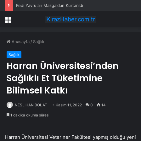
Kedi Yavruları Mazgaldan Kurtarıldı
Menü
Anasayfa
/
Sağlık
Sağlık
Harran Üniversitesi’nden
Sağlıklı Et Tüketimine
Bilimsel Katkı
NESLİHAN BOLAT
Kasım 11, 2022
0
14
1 dakika okuma süresi
Harran Üniversitesi Veteriner Fakültesi yapmış olduğu yeni