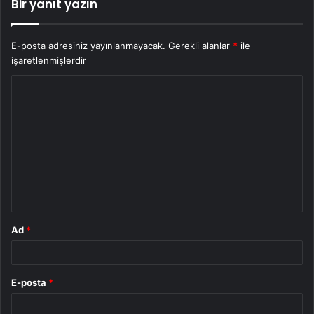
Bir yanıt yazın
E-posta adresiniz yayınlanmayacak.
Gerekli alanlar
*
ile
işaretlenmişlerdir
Y
o
r
u
m
*
Ad
*
E-posta
*