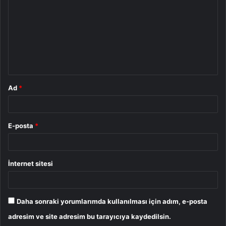
r
u
m
*
Ad
*
E-posta
*
İnternet sitesi
Daha sonraki yorumlarımda kullanılması için adım, e-posta
adresim ve site adresim bu tarayıcıya kaydedilsin.