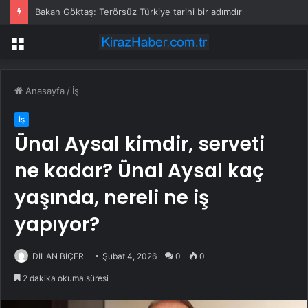
Bakan Göktaş: Terörsüz Türkiye tarihi bir adımdır
Menü
Anasayfa
/
İş
İş
Ünal Aysal kimdir, serveti
ne kadar? Ünal Aysal kaç
yaşında, nereli ne iş
yapıyor?
DİLAN BİÇER
Şubat 4, 2026
0
0
2 dakika okuma süresi