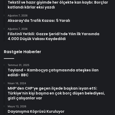
Tekstil ve hazır giyimde her ölçekte kan kaybı: Borçlar
katlandı kârlar eksi yazdı
Ağustos 7, 2026
Aksaray’da Trafik Kazası: 5 Yaralı
Ağustos 7, 2026
Filistinli Yetkili: Gazze Şeridi’nde Yılın İlk Yarısında
4.000 Düşük Vakası Kaydedildi
Rastgele Haberler
Temmuz 31, 2025
Tayland – Kamboçya çatışmasında ateşkes ilan
edildi- BBC
Nisan 16, 2024
MHP’den CHP’ye geçen ilçede başkan isyan etti:
Türkiye’nin kişi başına en çok borç düşen belediyesi,
gizli çalışanlar var
Mayıs 13, 2026
Dayanışma Köprüsü Kuruluyor