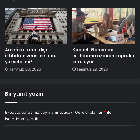
Amerika tarım dışı
Kocaeli Gonca’da
istihdam verisi ne oldu,
istihdama uzanan köprüler
yükseldi mi?
kuruluyor
Temmuz 30, 2026
Temmuz 29, 2026
Bir yanıt yazın
E-posta adresiniz yayınlanmayacak.
Gerekli alanlar
*
ile
işaretlenmişlerdir
Y
o